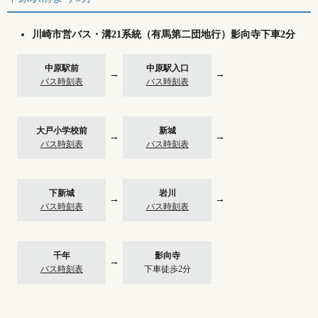
川崎市営バス・溝21系統（有馬第二団地行）影向寺下車2分
中原駅前
中原駅入口
→
→
バス時刻表
バス時刻表
大戸小学校前
新城
→
→
バス時刻表
バス時刻表
下新城
岩川
→
→
バス時刻表
バス時刻表
千年
影向寺
→
バス時刻表
下車徒歩2分