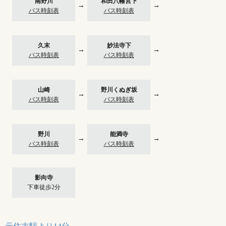
南野川
和田八幡宮下
→
→
バス時刻表
バス時刻表
久末
妙法寺下
→
→
バス時刻表
バス時刻表
山崎
野川くぬぎ坂
→
→
バス時刻表
バス時刻表
野川
能満寺
→
→
バス時刻表
バス時刻表
影向寺
下車徒歩2分