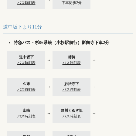
バス時刻表
下車徒歩2分
道中坂下より11分
特急バス・杉06系統（小杉駅前行）影向寺下車2分
道中坂下
徳持
→
→
バス時刻表
バス時刻表
久末
妙法寺下
→
→
バス時刻表
バス時刻表
山崎
野川くぬぎ坂
→
→
バス時刻表
バス時刻表