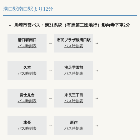
溝口駅南口駅より12分
川崎市営バス・溝21系統（有馬第二団地行）影向寺下車2分
溝口駅南口
市民プラザ線溝口駅
→
→
バス時刻表
バス時刻表
久本
洗足学園前
→
→
バス時刻表
バス時刻表
富士見台
末長三丁目
→
→
バス時刻表
バス時刻表
末長
新作
→
→
バス時刻表
バス時刻表