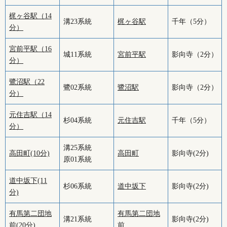
梶ヶ谷駅（14
溝23系統
梶ヶ谷駅
千年（5分）
分）
宮前平駅（16
城11系統
宮前平駅
影向寺（2分）
分）
鷺沼駅（22
鷺02系統
鷺沼駅
影向寺（2分）
分）
元住吉駅（14
杉04系統
元住吉駅
千年（5分）
分）
溝25系統
高田町(10分)
高田町
影向寺(2分)
原01系統
道中坂下(11
杉06系統
道中坂下
影向寺(2分)
分)
有馬第二団地
有馬第二団地
溝21系統
影向寺(2分)
前(20分)
前