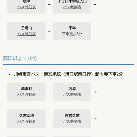
明津
子母口小学校入口
→
→
バス時刻表
バス時刻表
子母口
千年
→
バス時刻表
下車徒歩5分
高田町より10分
川崎市営バス・溝25系統（溝口駅南口行）影向寺下車2分
高田町
西原
→
→
バス時刻表
バス時刻表
久末団地
県営久末
→
→
バス時刻表
バス時刻表