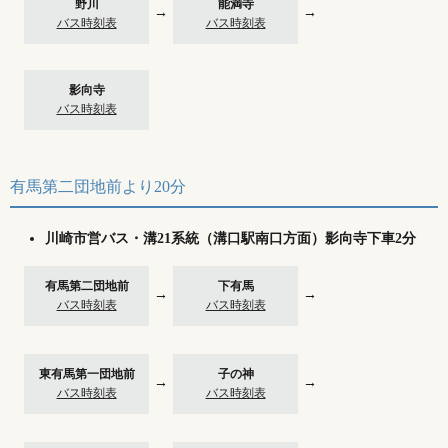
野川
能満寺
→
→
バス時刻表
バス時刻表
影向寺
バス時刻表
有馬第二団地前より20分
川崎市営バス・溝21系統（溝口駅南口方面）影向寺下車2分
有馬第二団地前
下有馬
→
→
バス時刻表
バス時刻表
東有馬第一団地前
子の神
→
→
バス時刻表
バス時刻表