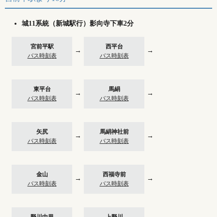
城11系統（新城駅行）影向寺下車2分
宮前平駅
西平台
→
→
バス時刻表
バス時刻表
東平台
馬絹
→
→
バス時刻表
バス時刻表
矢尻
馬絹神社前
→
→
バス時刻表
バス時刻表
金山
西福寺前
→
→
バス時刻表
バス時刻表