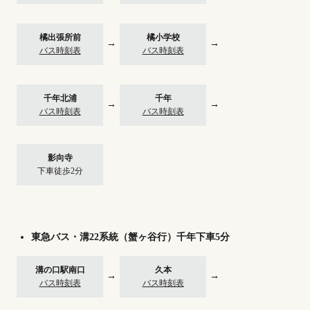
橘出張所前
橘小学校
→
→
バス時刻表
バス時刻表
千年北浦
千年
→
→
バス時刻表
バス時刻表
影向寺
下車徒歩2分
東急バス・溝22系統（蟹ヶ谷行）千年下車5分
溝の口駅南口
久本
→
→
バス時刻表
バス時刻表