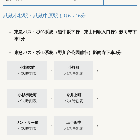
武蔵小杉駅・武蔵中原駅より6～16分
東急バス・杉06系統（道中坂下行・東山田駅入口行）影向寺下
車2分
東急バス・杉09系統（野川台公園前行）影向寺下車2分
小杉駅前
小杉町
→
→
バス時刻表
バス時刻表
小杉御殿町
今井上町
→
→
バス時刻表
バス時刻表
サントリー前
上小田中
→
→
バス時刻表
バス時刻表