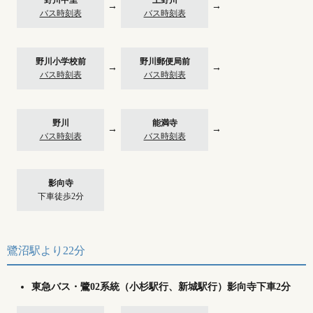
野川中里
上野川
→
→
バス時刻表
バス時刻表
野川小学校前
野川郵便局前
→
→
バス時刻表
バス時刻表
野川
能満寺
→
→
バス時刻表
バス時刻表
影向寺
下車徒歩2分
鷺沼駅より22分
東急バス・鷺02系統（小杉駅行、新城駅行）影向寺下車2分