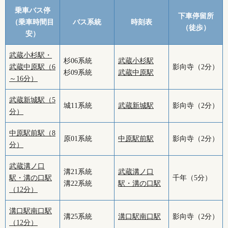
乗車バス停
下車停留所
（乗車時間目
バス系統
時刻表
（徒歩）
安）
武蔵小杉駅・
杉06系統
武蔵小杉駅
武蔵中原駅（6
影向寺（2分）
杉09系統
武蔵中原駅
～16分）
武蔵新城駅（5
城11系統
武蔵新城駅
影向寺（2分）
分）
中原駅前駅（8
原01系統
中原駅前駅
影向寺（2分）
分）
武蔵溝ノ口
溝21系統
武蔵溝ノ口
駅・溝の口駅
千年（5分）
溝22系統
駅・溝の口駅
（12分）
溝口駅南口駅
溝25系統
溝口駅南口駅
影向寺（2分）
（12分）