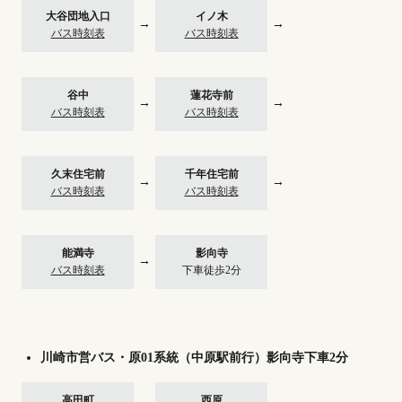
大谷団地入口
イノ木
→
→
バス時刻表
バス時刻表
谷中
蓮花寺前
→
→
バス時刻表
バス時刻表
久末住宅前
千年住宅前
→
→
バス時刻表
バス時刻表
能満寺
影向寺
→
バス時刻表
下車徒歩2分
川崎市営バス・原01系統（中原駅前行）影向寺下車2分
高田町
西原