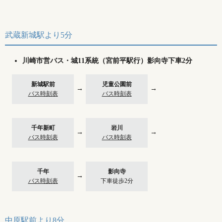
武蔵新城駅より5分
川崎市営バス・城11系統（宮前平駅行）影向寺下車2分
新城駅前
児童公園前
→
→
バス時刻表
バス時刻表
千年新町
岩川
→
→
バス時刻表
バス時刻表
千年
影向寺
→
バス時刻表
下車徒歩2分
中原駅前より8分