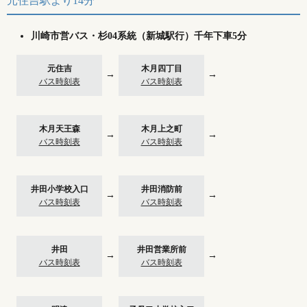
元住吉駅より14分
川崎市営バス・杉04系統（新城駅行）千年下車5分
元住吉
木月四丁目
→
→
バス時刻表
バス時刻表
木月天王森
木月上之町
→
→
バス時刻表
バス時刻表
井田小学校入口
井田消防前
→
→
バス時刻表
バス時刻表
井田
井田営業所前
→
→
バス時刻表
バス時刻表