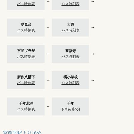
→
→
バス時刻表
バス時刻表
姿見台
大原
→
→
バス時刻表
バス時刻表
市民プラザ
養福寺
→
→
バス時刻表
バス時刻表
新作八幡下
橘小学校
→
→
バス時刻表
バス時刻表
千年北浦
千年
→
バス時刻表
下車徒歩5分
宮前平駅より16分