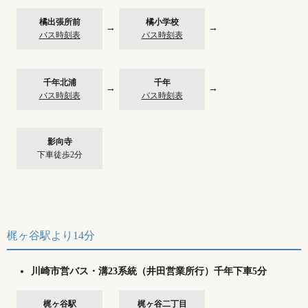
橘出張所前
橘小学校
→
→
バス時刻表
バス時刻表
千年北浦
千年
→
→
バス時刻表
バス時刻表
影向寺
下車徒歩2分
梶ヶ谷駅より14分
川崎市営バス・溝23系統（井田営業所行）千年下車5分
梶ヶ谷駅
梶ヶ谷二丁目