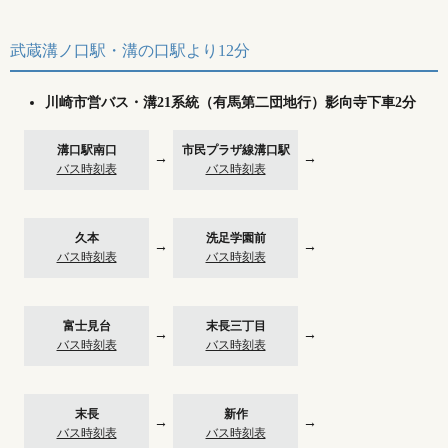
武蔵溝ノ口駅・溝の口駅より12分
川崎市営バス・溝21系統（有馬第二団地行）影向寺下車2分
溝口駅南口
市民プラザ線溝口駅
→
→
バス時刻表
バス時刻表
久本
洗足学園前
→
→
バス時刻表
バス時刻表
富士見台
末長三丁目
→
→
バス時刻表
バス時刻表
末長
新作
→
→
バス時刻表
バス時刻表