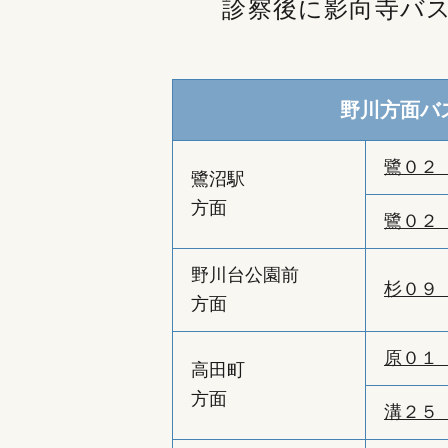
診察後に影向寺バ
野川方面バ
鷺０２
鷺沼駅
方面
鷺０２
野川台公園前
杉０９
方面
原０１
高田町
方面
溝２５