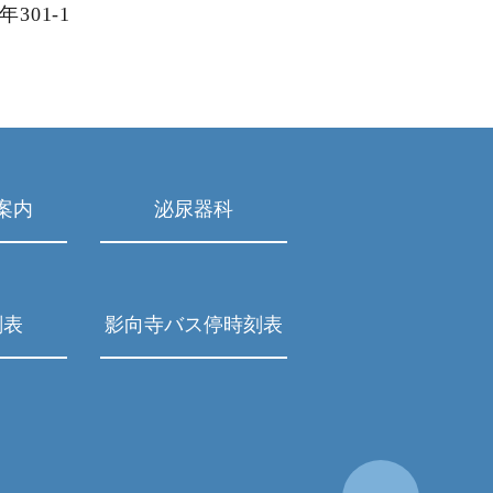
301-1
案内
泌尿器科
刻表
影向寺バス停時刻表