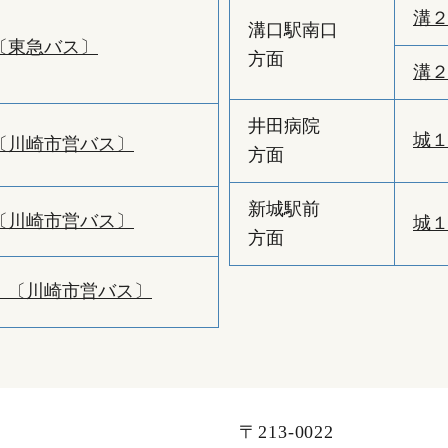
溝
溝口駅南口
〔東急バス〕
方面
溝
井田病院
城
〔川崎市営バス〕
方面
新城駅前
〔川崎市営バス〕
城
方面
：〔川崎市営バス〕
〒213-0022