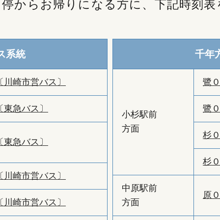
ス停からお帰りになる方に、下記時刻表
ス系統
千年
〔川崎市営バス〕
鷺
〔東急バス〕
鷺
小杉駅前
方面
杉
〔東急バス〕
杉
〔川崎市営バス〕
中原駅前
原
〔川崎市営バス〕
方面